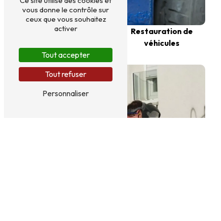
Ce site utilise des cookies et
vous donne le contrôle sur
ceux que vous souhaitez
activer
Aérogommage
Restauration de
véhicules
Tout accepter
Tout refuser
Personnaliser
Décapage escalier
Décapage graffitis