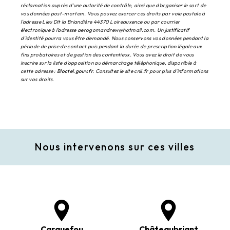
réclamation auprès d’une autorité de contrôle, ainsi que d’organiser le sort de
vos données post-mortem. Vous pouvez exercer ces droits par voie postale à
l'adresse Lieu Dit la Briandière 44370 Loireauxence ou par courrier
électronique à l'adresse aerogomandrew@hotmail.com. Un justificatif
d'identité pourra vous être demandé. Nous conservons vos données pendant la
période de prise de contact puis pendant la durée de prescription légale aux
fins probatoires et de gestion des contentieux. Vous avez le droit de vous
inscrire sur la liste d'opposition au démarchage téléphonique, disponible à
cette adresse :
Bloctel.gouv.fr
. Consultez le site cnil.fr pour plus d’informations
sur vos droits.
Nous intervenons sur ces villes
Carquefou
Châteaubriant