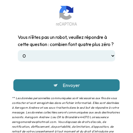
Vous n'êtes pas un robot, veuillez répondre à
cette question : combien font quatre plus zéro ?
Envoyer
** Les données personnelles communiquées sont nécessaires aux fins de vous
contacter et sont enregistrées dans un fichier informatisé. Elles sont destinées
à Aerogom Andrew et ses sous-traitants dans le seul but de répondre à votre
message. Les données collectées seront communiquées aux seuls destinataires
suivants: Aerogom Andrew Lieu Dit la Briandière 44370 Loireauxence
aerogomandrew@hotmail.com. Vous disposez de droits d’accès, de
rectification, d’effacement, de portabilité, de limitation, d’opposition, de
retrait de votre consentement à tout moment et du droit d’introduire une