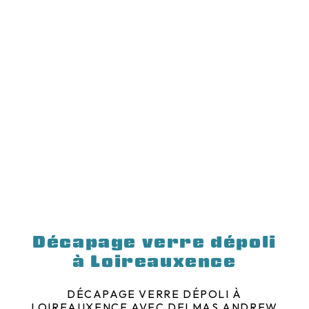
Décapage verre dépoli
à Loireauxence
DÉCAPAGE VERRE DÉPOLI À
LOIREAUXENCE AVEC DELMAS ANDREW