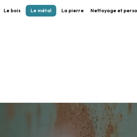
Le bois
Le métal
La pierre
Nettoyage et perso