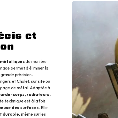
cis et
ion
 métalliques
de manière
mage permet d’éliminer la
grande précision.
ers et Cholet, sur site ou
capage de métal. Adaptée à
garde-corps, radiateurs,
te technique est à la fois
euse des surfaces
. Elle
t durable
, même sur les