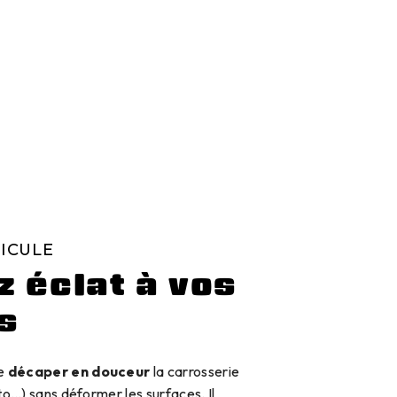
ICULE
 éclat à vos
s
e
décaper en douceur
la carrosserie
to…) sans déformer les surfaces. Il