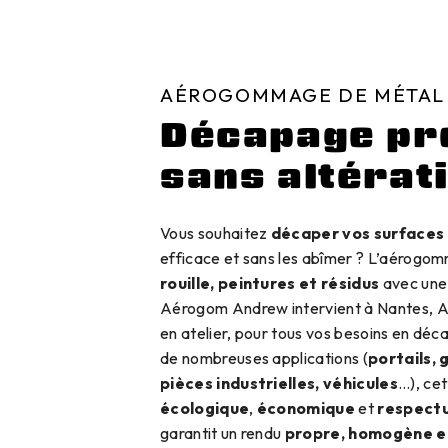
AÉROGOMMAGE DE MÉTAL
Décapage pré
sans altérat
Vous souhaitez
décaper vos surfaces
efficace et sans les abîmer ? L’aérogom
rouille, peintures et résidus
avec une 
Aérogom Andrew intervient à Nantes, Ang
en atelier, pour tous vos besoins en dé
de nombreuses applications (
portails, 
pièces industrielles, véhicules
…), cet
écologique
,
économique
et
respectu
garantit un rendu
propre, homogène e