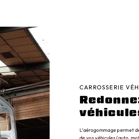
CARROSSERIE VÉH
Redonnez
véhicule
L’aérogommage permet d
de vos véhicules (auto, mo